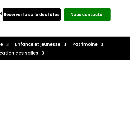
14
Réserver la salle des fêtes
Nous contacter
ve
Enfance et jeunesse
Patrimoine
cation des salles