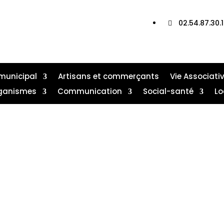
Où nous trouver ?

02.54.87.30.

municipal
Artisans et commerçants
Vie Associati
ganismes
Communication
Social-santé
Lo