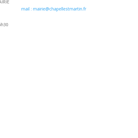
IRIE
mail : mairie@chapellestmartin.fr
6h30