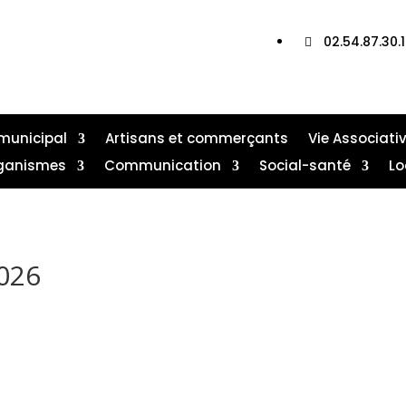
Où nous trouver ?

02.54.87.30.

municipal
Artisans et commerçants
Vie Associati
ganismes
Communication
Social-santé
Lo
2026