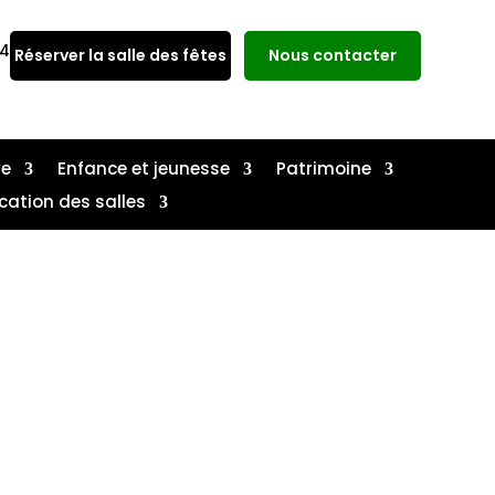
14
Réserver la salle des fêtes
Nous contacter
ve
Enfance et jeunesse
Patrimoine
cation des salles