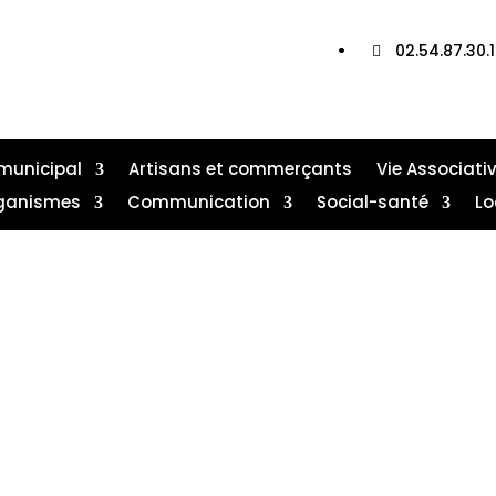
Où nous trouver ?

02.54.87.30.

municipal
Artisans et commerçants
Vie Associati
ganismes
Communication
Social-santé
Lo