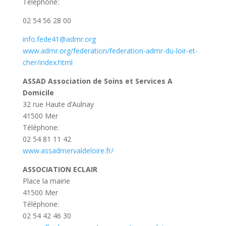
Téléphone:
02 54 56 28 00
info.fede41@admr.org
www.admr.org/federation/federation-admr-du-loir-et-
cher/index.html
ASSAD Association de Soins et Services A
Domicile
32 rue Haute d’Aulnay
41500 Mer
Téléphone:
02 54 81 11 42
www.assadmervaldeloire.fr/
ASSOCIATION ECLAIR
Place la mairie
41500 Mer
Téléphone:
02 54 42 46 30